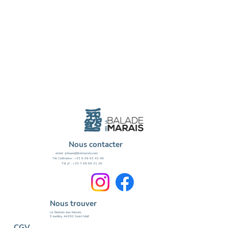
Nous contacter
email :
jctouze@lbdmarais.com
Tél. Catherine : +33 6 09 63 43 49
Tél. JC : +33 7 69 69 31 26
Nous trouver
La Balade des Marais
5 kertitry, 44350 Saint Molf
CGV