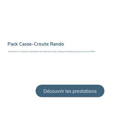
Pack Casse-Croute Rando
Emportez un sandwich généreux et des fruits frais pour prolonger la balade gourmande sur le GR34
Découvrir les prestations