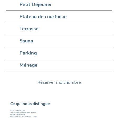
Petit Déjeuner
Plateau de courtoisie
Terrasse
Sauna
Parking
Ménage
Réserver ma chambre
Ce qui nous distingue
Ouvert toute l'année
Tarif unique (Taxe de séjour incluse)
Maison Bioclimatique
Note Booking > à 9,3 depuis 12 ans