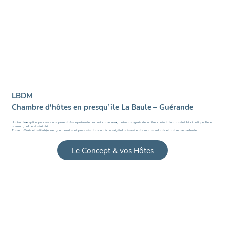
LBDM
Chambre d'hôtes en presqu’ile La Baule – Guérande
Un lieu d’exception pour vivre une parenthèse apaisante : accueil chaleureux, maison baignée de lumière, confort d’un habitat bioclimatique, literie
premium, calme et sérénité.
Table raffinée et petit-déjeuner gourmand sont proposés dans un écrin végétal préservé entre marais salants et nature bienveillante.
Le Concept & vos Hôtes