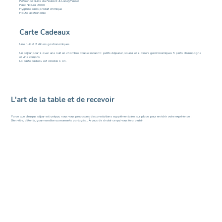
Référencé Guide du Routard & LonelyPlanet
Parc Natura 2000
Hygiène sans produit chimique
Haute Gastronomie
Carte Cadeaux
Une nuit et 2 diners gastronomiques
Un séjour pour 2 avec une nuit en chambre double incluant : petits déjeuner, sauna et 2 diners gastronomiques 5 plats champagne
et vins compris.
La carte cadeau est valable 1 an.
L'art de la table et de recevoir
Parce que chaque séjour est unique, nous vous proposons des prestations supplémentaires sur place, pour enrichir votre expérience :
Bien-être, détente, gourmandise ou moments partagés… À vous de choisir ce qui vous fera plaisir.