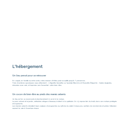
L'hébergement
Un lieu pensé pour se retrouver
En couple, en famille ou entre amis, notre maison d'hôtes peut accueillir jusqu’à 7 personnes.
Trois chambres spacieuses vous attendent – L'Aigrette Garzette, La Spatule Blanche et l'Avocette Élégante – toutes équipées,
décorées avec soin, et tournées vers l’essentiel : votre bien-être.
Un cocon de bien-être au pieds des marais salants
Un lieu où l’on se reconnecte instantanément à soi et à la nature.
Le parc arboré et le jardin, véritables refuges d’oiseaux, invitent à la quiétude. On s’y repose loin du bruit, dans une nature protégée
et inspirante.
Les marais salants dévoilent leurs couleurs changeantes au rythme du soleil. À deux pas, sentiers de randonnée et pistes Vélocéan
ouvrent la voie à l’aventure douce.