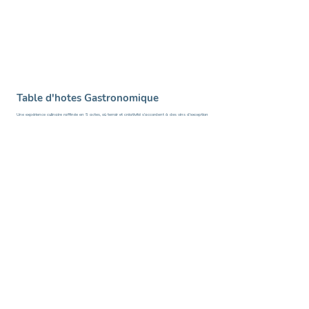
Table d'hotes Gastronomique
Une expérience culinaire raffinée en 5 actes, où terroir et créativité s’accordent à des vins d’exception