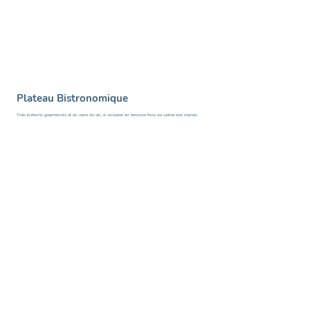
Plateau Bistronomique
Trois instants gourmands et un verre de vin, à savourer en terrasse face au calme des marais